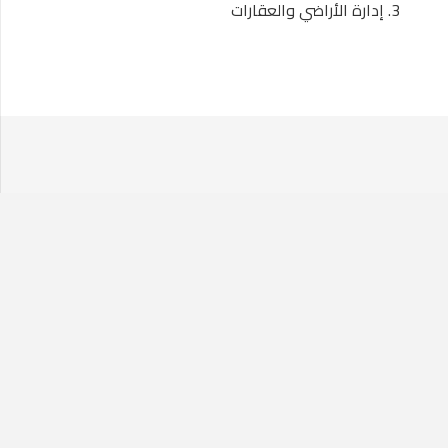
إدارة الأراضي والعقارات
Call us
020 7224 3144
We are here to help, so feel free to contact us with any
questions or enquiries.
Send us a message
Contact us
Send us a message and a member of our team will respond